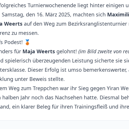
folgreiches Turnierwochenende liegt hinter einigen 
 Samstag, den 16. März 2025, machten sich
Maximil
a Weerts
auf den Weg zum Bezirksranglistenturnier
rrenz zu messen.
s Podest! 🥉
nders für
Maja Weerts
gelohnt!
(im Bild zweite von re
d spielerisch überzeugenden Leistung sicherte sie si
ltersklasse. Dieser Erfolg ist umso bemerkenswerter, 
lung unter Beweis stellte.
 dem Weg zum Treppchen war ihr Sieg gegen Yiran We
m halben Jahr noch das Nachsehen hatte. Diesmal beh
nd, ein klarer Beleg für ihren Trainingsfleiß und ih